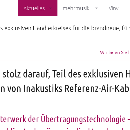
Aktuelles
mehrmusik!
Vinyl
Events
Wundervoller Klang
News
HiFi Hersteller
Weg zu Ihrer HiF-Anlage
stolz darauf, Teil des exklusiven 
Vernünftige Preise
 von Inakustiks Referenz-Air-Kab
Guter Klang & gutes Design
Mietkauf
terwerk der Übertragungstechnologie – 
Kontakt